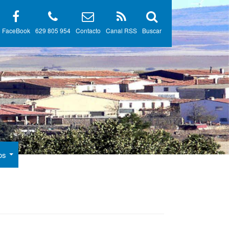
FaceBook
629 805 954
Contacto
Canal RSS
Buscar
gos