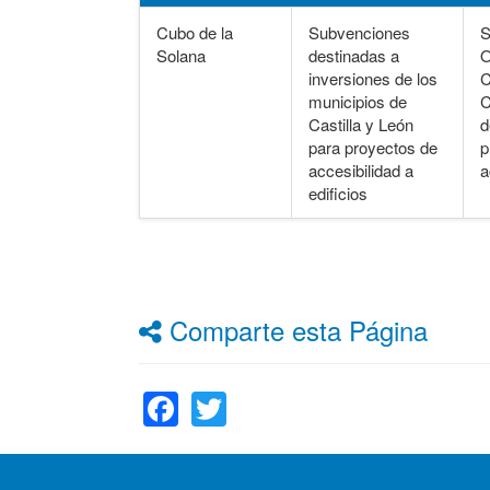
Cubo de la
Subvenciones
S
Solana
destinadas a
O
inversiones de los
C
municipios de
C
Castilla y León
d
para proyectos de
p
accesibilidad a
a
edificios
Comparte esta Página
Facebook
Twitter