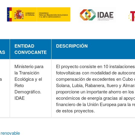
ENTIDAD
DESCRIPCIÓN
AS
CONVOCANTE
Ministerio para
El proyecto consiste en 10 instalaciones
la Transición
fotovoltaicas con modalidad de autoco
a
Ecológica y el
compensación de excedentes en Cubo d
Reto
Solana, Lubia, Rabanera, Ituero y Almar
Demográfico.
proporcione un importante ahorro en los
IDAE
económicos de energía gracias al apoy
financiero de la Unión Europea para la r
de estos proyectos.
 renovable