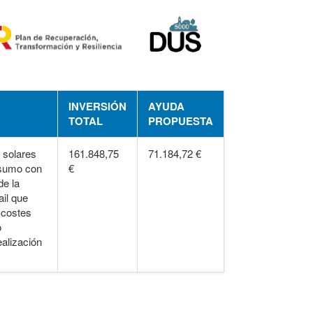
INVERSIÓN
AYUDA
TOTAL
PROPUESTA
 solares
161.848,75
71.184,72 €
nsumo con
€
e la
ail que
 costes
o
ealización