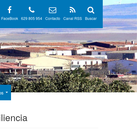
FaceBook
629 805 954
Contacto
Canal RSS
Buscar
gos
liencia