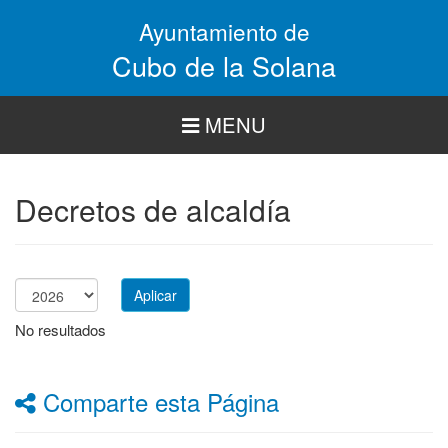
Pasar
Ayuntamiento de
al
contenido
Cubo de la Solana
principal
MENU
Decretos de alcaldía
Aplicar
Año
No resultados
Comparte esta Página