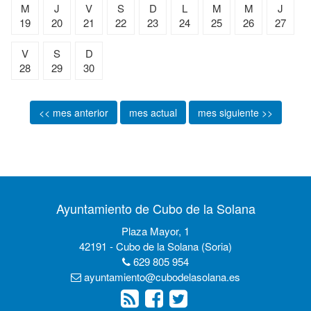
M
J
V
S
D
L
M
M
J
19
20
21
22
23
24
25
26
27
V
S
D
28
29
30
<< mes anterior
mes actual
mes siguiente >>
Ayuntamiento de Cubo de la Solana
Plaza Mayor, 1
42191 - Cubo de la Solana (Soria)
629 805 954
ayuntamiento@cubodelasolana.es