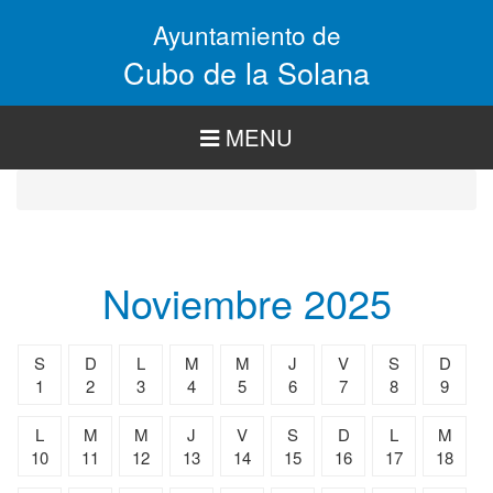
Pasar
Ayuntamiento de
al
contenido
Cubo de la Solana
principal
MENU
Noviembre 2025
S
D
L
M
M
J
V
S
D
1
2
3
4
5
6
7
8
9
L
M
M
J
V
S
D
L
M
10
11
12
13
14
15
16
17
18